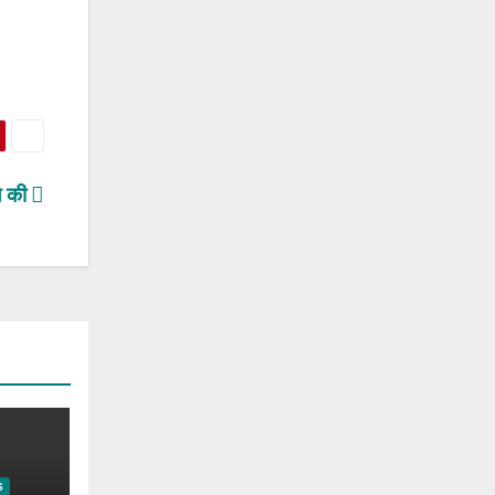
ल की
S