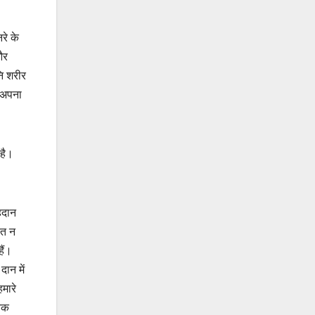
रे के
और
नि शरीर
े अपना
 है।
ेहदान
ित न
ैं।
ान में
मारे
 तक