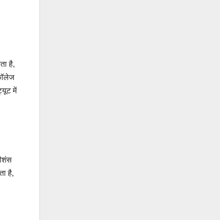
ा है,
 कॉलेज
ूट में
ीशंस
ा है,