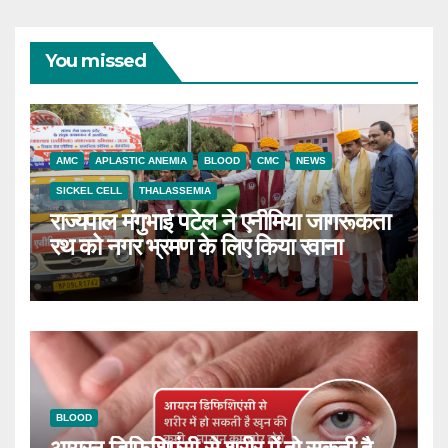
You missed
AMC
APLASTIC ANEMIA
BLOOD
CMC
NEWS
SICKEL CELL
THALASSEMIA
राज्यपाल मंगुभाई पटेल ने एनीमिया जागरूकता
रथ को नगर भ्रमण के लिए किया रवाना
BLOOD