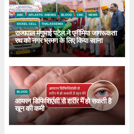
AMC
APLASTIC ANEMIA
BLOOD
CMC
NEWS
SICKEL CELL
THALASSEMIA
राज्यपाल मंगुभाई पटेल ने एनीमिया जागरूकता
रथ को नगर भ्रमण के लिए किया रवाना
BLOOD
आयरन डिफिशिएंसी से शरीर में हो सकती है
खून की कमी