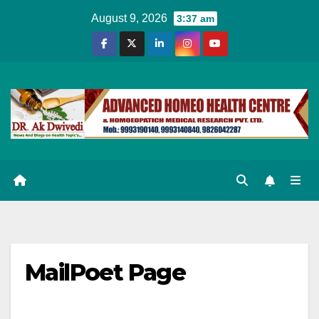
Skip
August 9, 2026
3:37 am
to
content
MailPoet Page