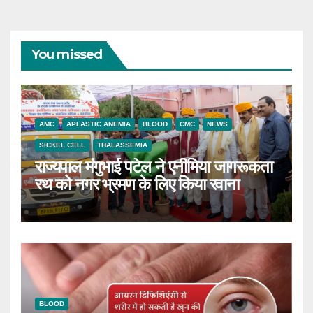
You missed
AMC
APLASTIC ANEMIA
BLOOD
CMC
NEWS
SICKEL CELL
THALASSEMIA
राज्यपाल मंगुभाई पटेल ने एनीमिया जागरूकता
रथ को नगर भ्रमण के लिए किया रवाना
BLOOD