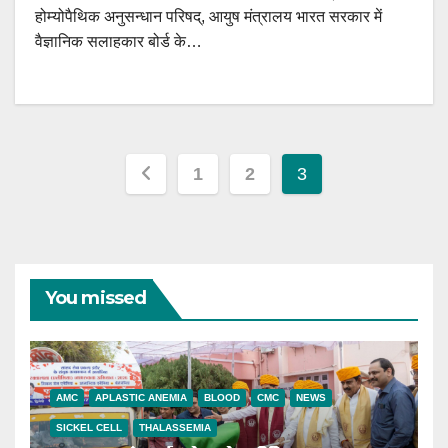
होम्योपैथिक अनुसन्धान परिषद्, आयुष मंत्रालय भारत सरकार में
वैज्ञानिक सलाहकार बोर्ड के…
Posts
1
2
3
pagination
You missed
AMC
APLASTIC ANEMIA
BLOOD
CMC
NEWS
SICKEL CELL
THALASSEMIA