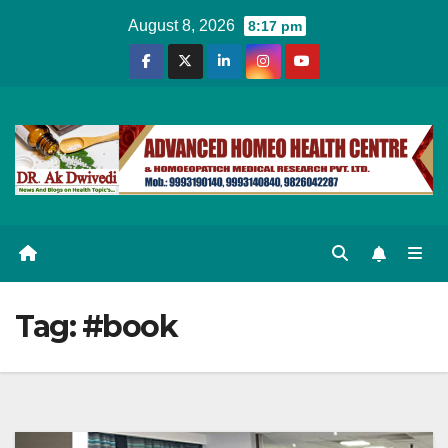
Skip
August 8, 2026
8:17 pm
to
content
Tag:
#book