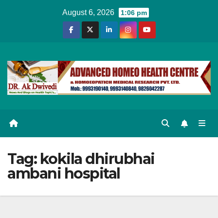
Skip
August 6, 2026
1:06 pm
to
content
Tag:
kokila dhirubhai
ambani hospital