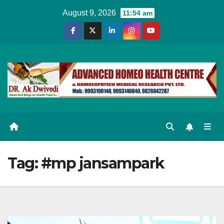
Skip
August 9, 2026
11:54 am
to
content
Tag:
#mp jansampark