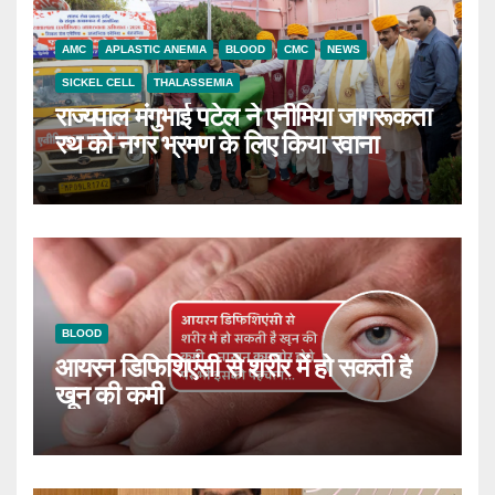
AMC
APLASTIC ANEMIA
BLOOD
CMC
NEWS
SICKEL CELL
THALASSEMIA
राज्यपाल मंगुभाई पटेल ने एनीमिया जागरूकता
रथ को नगर भ्रमण के लिए किया रवाना
BLOOD
आयरन डिफिशिएंसी से शरीर में हो सकती है
खून की कमी