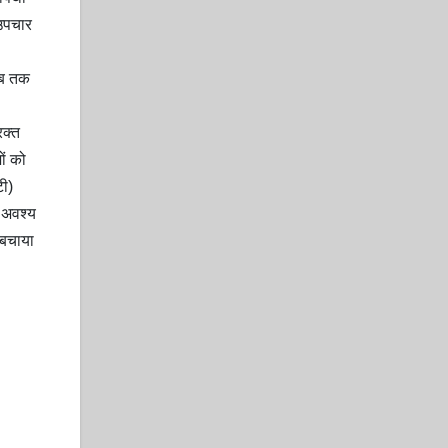
 उपचार
 अब तक
रक्त
ों को
टी)
च अवश्य
 बचाया