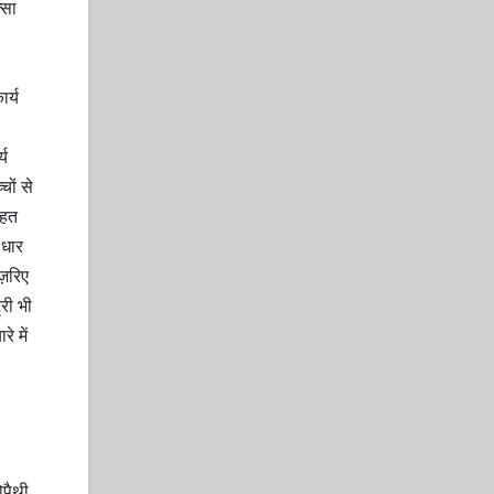
्सा
र्य
्य
चों से
ाहत
 धार
ज़रिए
्री भी
े में
ोपैथी