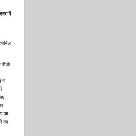
रम में
 शामिल
े पीजी
ं से
ने
लिए
पर
िए जा
ने का