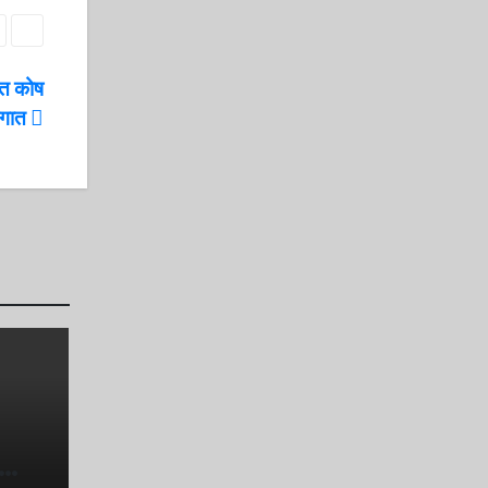
ाहत कोष
ौगात