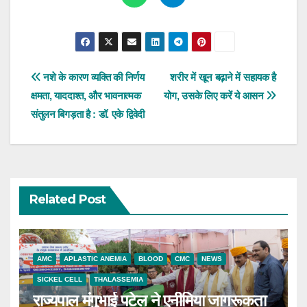
Post
नशे के कारण व्यक्ति की निर्णय
शरीर में खून बढ़ाने में सहायक है
क्षमता, याददाश्त, और भावनात्मक
योग, उसके लिए करें ये आसन
navigation
संतुलन बिगड़ता है : डॉ. एके द्विवेदी
Related Post
AMC
APLASTIC ANEMIA
BLOOD
CMC
NEWS
SICKEL CELL
THALASSEMIA
राज्यपाल मंगुभाई पटेल ने एनीमिया जागरूकता