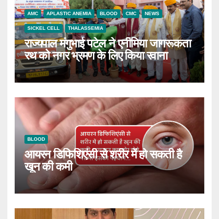
AMC
APLASTIC ANEMIA
BLOOD
CMC
NEWS
SICKEL CELL
THALASSEMIA
राज्यपाल मंगुभाई पटेल ने एनीमिया जागरूकता
रथ को नगर भ्रमण के लिए किया रवाना
BLOOD
आयरन डिफिशिएंसी से शरीर में हो सकती है
खून की कमी