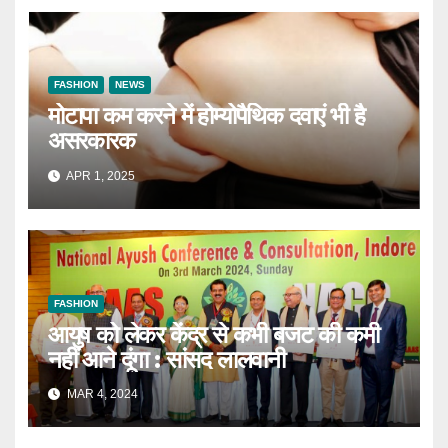
FASHION
NEWS
मोटापा कम करने में होम्योपैथिक दवाएं भी है
असरकारक
APR 1, 2025
FASHION
आयुष को लेकर केंद्र से कभी बजट की कमी
नहीं आने दूंगा : सांसद लालवानी
MAR 4, 2024