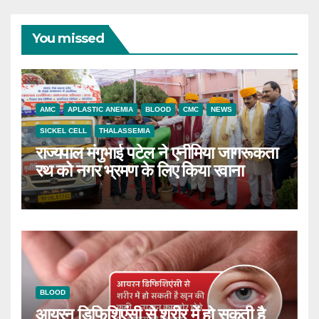
You missed
AMC
APLASTIC ANEMIA
BLOOD
CMC
NEWS
SICKEL CELL
THALASSEMIA
राज्यपाल मंगुभाई पटेल ने एनीमिया जागरूकता
रथ को नगर भ्रमण के लिए किया रवाना
BLOOD
आयरन डिफिशिएंसी से शरीर में हो सकती है