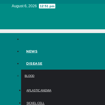
Skip
August 6, 2026
12:51 pm
to
content
NEWS
DISEASE
BLOOD
APLASTIC ANEMIA
SICKEL CELL