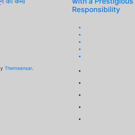
ून की कमी
with a Prestigious
Responsibility
by
Themeansar
.